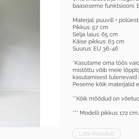
baaseseme funktsiooni. Ee
Materjal: puuvill + polües
Pikkus: 57 cm
Selja laius: 65 cm
Käise pikkus: 63 cm
Suurus: EU 36-46
*Kasutame oma töös vaid 
mistõttu võib meie lõppt
kasutamisest tulenevaid 
Peseme kõik materjalid en
**Kõik mõõdud on võetud 
*** Modelli pikkus 172 cm
Läbi müüdud