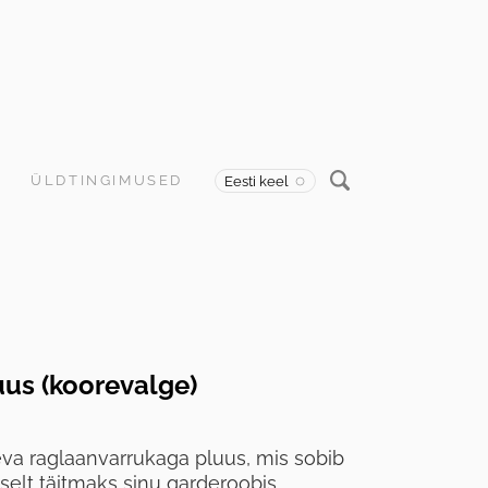
ÜLDTINGIMUSED
Eesti keel
us (koorevalge)
eva raglaanvarrukaga pluus, mis sobib
selt täitmaks sinu garderoobis