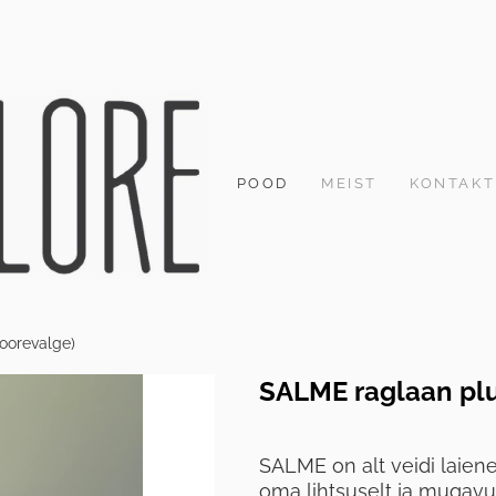
POOD
MEIST
KONTAKT
oorevalge)
SALME raglaan plu
SALME on alt veidi laien
oma lihtsuselt ja mugavu