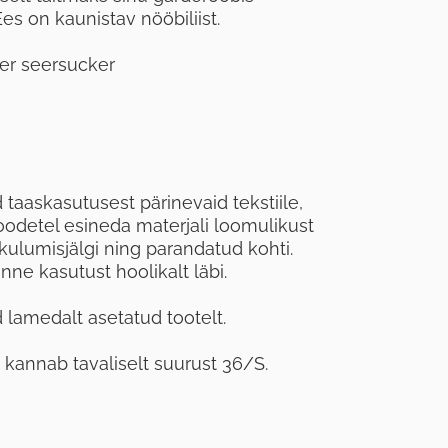
s on kaunistav nööbiliist.
ter seersucker
taaskasutusest pärinevaid tekstiile,
oodetel esineda materjali loomulikust
kulumisjälgi ning parandatud kohti.
ne kasutust hoolikalt läbi.
lamedalt asetatud tootelt.
, kannab tavaliselt suurust 36/S.