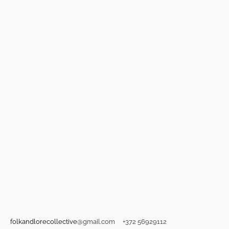
folkandlorecollective
@gmail.com +372 56929112