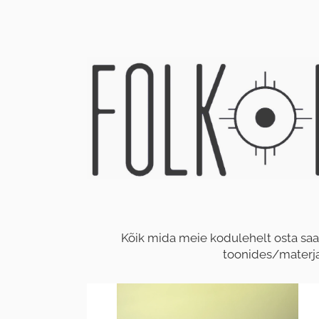
Kõik mida meie kodulehelt osta saa
toonides/materjal