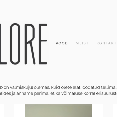
POOD
MEIST
KONTAKT
b on valmiskujul olemas, kuid olete alati oodatud tellim
ides ja anname parima, et ka võimaluse korral erisuuruste