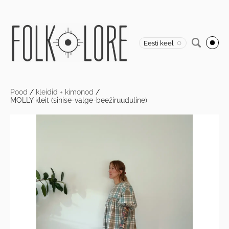
Eesti keel
Pood
/
kleidid + kimonod
/
MOLLY kleit (sinise-valge-beežiruuduline)