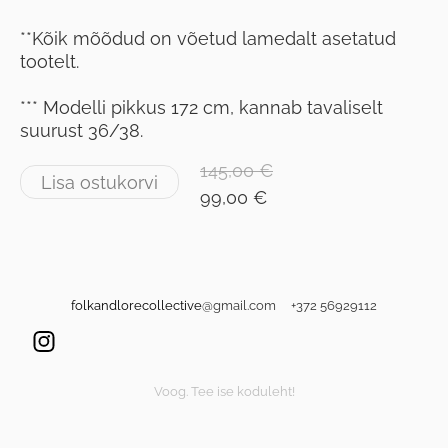
**Kõik mõõdud on võetud lamedalt asetatud
tootelt.
*** Modelli pikkus 172 cm, kannab tavaliselt
suurust 36/38.
145,00 €
Lisa ostukorvi
99,00 €
folkandlorecollective
@gmail.com +372 56929112
Voog. Tee ise koduleht!