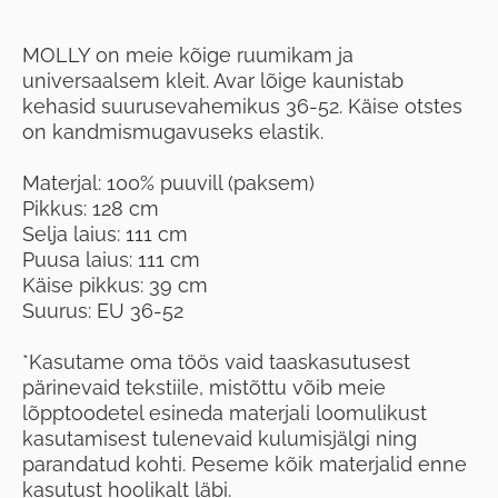
MOLLY on meie kõige ruumikam ja
universaalsem kleit. Avar lõige kaunistab
kehasid suurusevahemikus 36-52. Käise otstes
on kandmismugavuseks elastik.
Materjal: 100% puuvill (paksem)
Pikkus: 128 cm
Selja laius: 111
cm
Puusa laius: 111 cm
Käise pikkus: 39 cm
Suurus: EU 36-52
*Kasutame oma töös vaid taaskasutusest
pärinevaid tekstiile, mistõttu võib meie
lõpptoodetel esineda materjali loomulikust
kasutamisest tulenevaid kulumisjälgi ning
parandatud kohti. Peseme kõik materjalid enne
kasutust hoolikalt läbi.