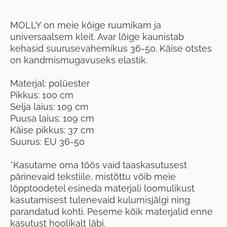
MOLLY on meie kõige ruumikam ja
universaalsem kleit. Avar lõige kaunistab
kehasid suurusevahemikus 36-50. Käise otstes
on kandmismugavuseks elastik.
Materjal: polüester
Pikkus: 100 cm
Selja laius: 109 cm
Puusa laius: 109 cm
Käise pikkus: 37 cm
Suurus: EU 36-50
*Kasutame oma töös vaid taaskasutusest
pärinevaid tekstiile, mistõttu võib meie
lõpptoodetel esineda materjali loomulikust
kasutamisest tulenevaid kulumisjälgi ning
parandatud kohti. Peseme kõik materjalid enne
kasutust hoolikalt läbi.