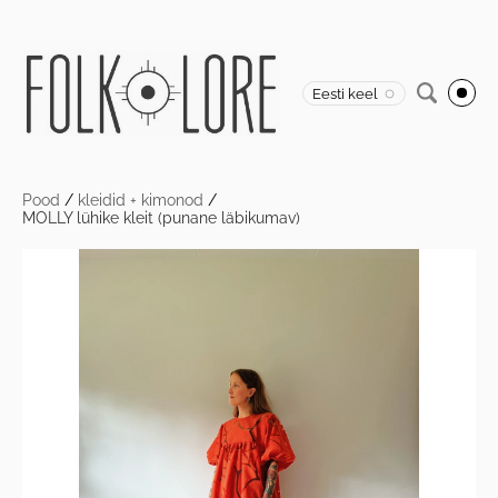
Eesti keel
Pood
/
kleidid + kimonod
/
MOLLY lühike kleit (punane läbikumav)