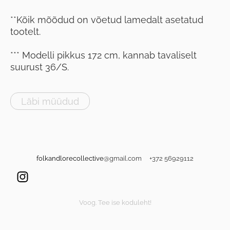
**Kõik mõõdud on võetud lamedalt asetatud
tootelt.
*** Modelli pikkus 172 cm, kannab tavaliselt
suurust 36/S.
Läbi müüdud
folkandlorecollective
@gmail.com +372 56929112
Voog. Tee ise koduleht!