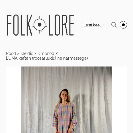
Eesti keel
Pood
/
kleidid + kimonod
/
LUNA kaftan (roosaruuduline narmastega)