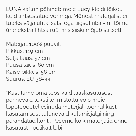
LUNA kaftan põhineb meie Lucy kleidi lõikel,
kuid lihtsustatud vormiga. Mõnest materjalist ei
tuleks välja ühtki satsi ega liigset riba - nii lõime
ühe ekstra lihtsa rüü, mis siiski mõjub stiilselt.
Materjal: 100% puuvill
Pikkus: 119 cm
Selja laius: 57 cm
Puusa laius: 60 cm
Käise pikkus: 56 cm
Suurus: EU 36-44
*Kasutame oma töös vaid taaskasutusest
pärinevaid tekstiile, mistõttu võib meie
lõpptoodetel esineda materjali loomulikust
kasutamisest tulenevaid kulumisjälgi ning
parandatud kohti. Peseme kõik materjalid enne
kasutust hoolikalt läbi.