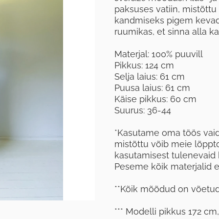
paksuses vatiin, mistõttu
kandmiseks pigem kevadel 
ruumikas, et sinna alla 
Materjal: 100% puuvill
Pikkus: 124 cm
Selja laius: 61 cm
Puusa laius: 61 cm
Käise pikkus: 60 cm
Suurus: 36-44
*Kasutame oma töös vaid 
mistõttu võib meie lõppt
kasutamisest tulenevaid 
Peseme kõik materjalid en
**Kõik mõõdud on võetud 
*** Modelli pikkus 172 cm