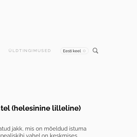
ÜLDTINGIMUSED
Eesti keel
el (helesinine lilleline)
tatud jakk, mis on mõeldud istuma
 pealiskihi vahel on keskmises