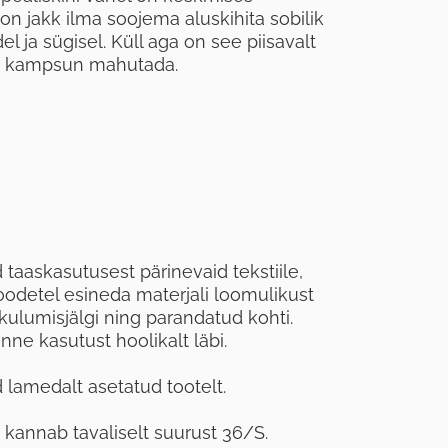
 on jakk ilma soojema aluskihita sobilik
ja sügisel. Küll aga on see piisavalt
ka kampsun mahutada.
taaskasutusest pärinevaid tekstiile,
oodetel esineda materjali loomulikust
kulumisjälgi ning parandatud kohti.
ne kasutust hoolikalt läbi.
lamedalt asetatud tootelt.
, kannab tavaliselt suurust 36/S.