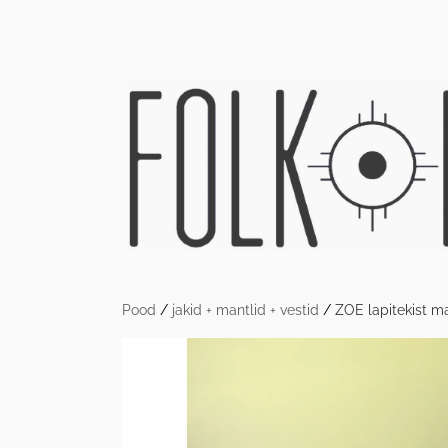
Pood
/
jakid + mantlid + vestid
/
ZOE lapitekist man