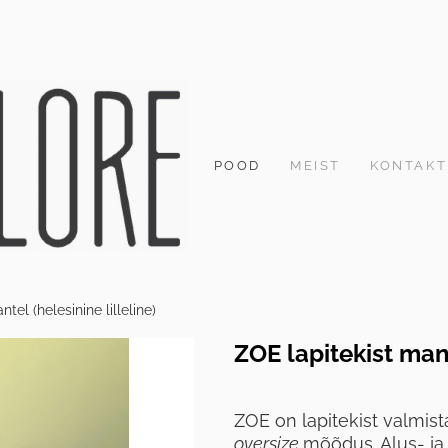
POOD
MEIST
KONTAKT
tel (helesinine lilleline)
ZOE lapitekist mant
ZOE on lapitekist valmis
oversize
mõõdus. Alus- ja