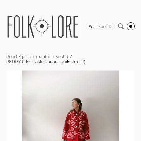
Eesti keel
Pood
/
jakid + mantlid + vestid
/
PEGGY tekist jakk (punane väiksem lill)