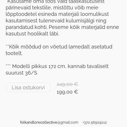
*Kasutame oma töös vaid taaskasutusest
pärinevaid tekstiile, mistõttu võib meie
lõpptoodetel esineda materjali loomulikust
kasutamisest tulenevaid kulumisjälgi ning
parandatud kohti. Peseme kõik materjalid enne
kasutust hoolikalt läbi.
**Kõik mõõdud on võetud lamedalt asetatud
tootelt.
*** Modelli pikkus 172 cm, kannab tavaliselt
suurust 36/S
249,00 €
Lisa ostukorvi
199,00 €
folkandlorecollective
@gmail.com +372 56929112