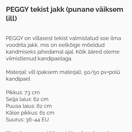
PEGGY tekist jakk (punane väiksem
lill)
PEGGY on villasest tekist valmistatud soe ilma
voodrita jakk, mis on eelkõige mõeldud
kandmiseks jahedamal ajal. Kõik ääred oleme
viimistlenud kandipaelaga.
Materjal: vill (paksem materjal), 50/50 pv+polü
kandipael
Pikkus: 73 cm
Selja laius: 62 cm
Puusa laius: 62 cm
Käise pikkus: 61 cm
Suurus: 36-44 EU