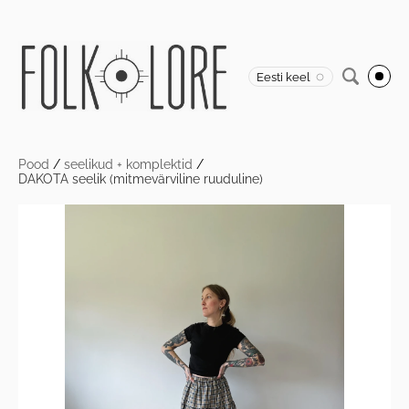
Eesti keel
Pood
/
seelikud + komplektid
/
DAKOTA seelik (mitmevärviline ruuduline)