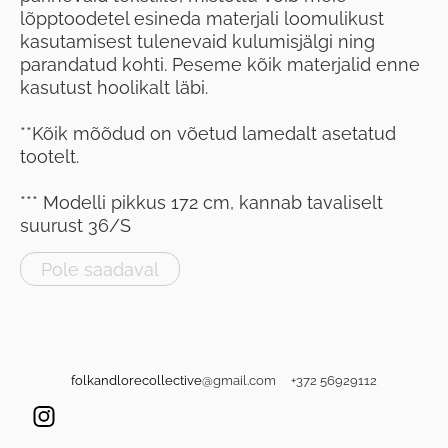
lõpptoodetel esineda materjali loomulikust
kasutamisest tulenevaid kulumisjälgi ning
parandatud kohti. Peseme kõik materjalid enne
kasutust hoolikalt läbi.
**Kõik mõõdud on võetud lamedalt asetatud
tootelt.
*** Modelli pikkus 172 cm, kannab tavaliselt
suurust 36/S
Pole saadaval
folkandlorecollective
@gmail.com +372 56929112