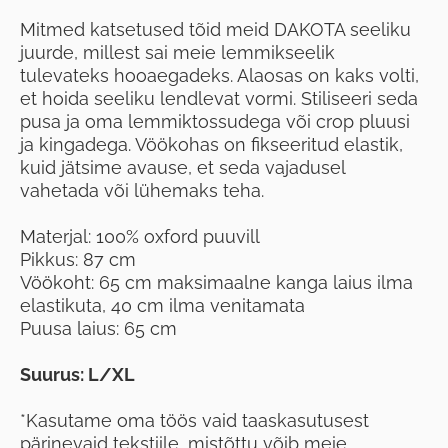
Mitmed katsetused tõid meid DAKOTA seeliku
juurde, millest sai meie lemmikseelik
tulevateks hooaegadeks. Alaosas on kaks volti,
et hoida seeliku lendlevat vormi. Stiliseeri seda
pusa ja oma lemmiktossudega või crop pluusi
ja kingadega. Vöökohas on fikseeritud elastik,
kuid jätsime avause, et seda vajadusel
vahetada või lühemaks teha.
Materjal: 100% oxford puuvill
Pikkus: 87 cm
Vöökoht: 65 cm maksimaalne kanga laius ilma
elastikuta, 40 cm ilma venitamata
Puusa laius: 65 cm
Suurus: L/XL
*Kasutame oma töös vaid taaskasutusest
pärinevaid tekstiile, mistõttu võib meie